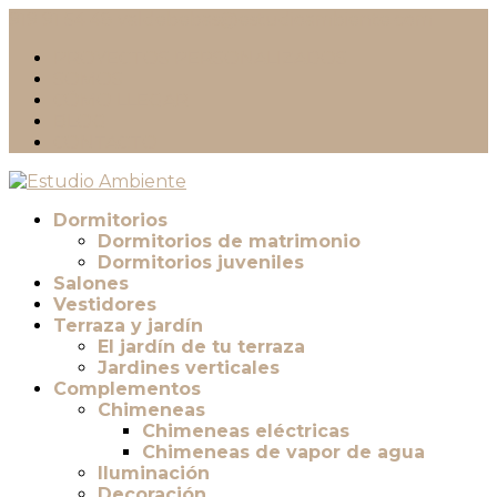
919 91 54 48
valdebebas@estudioambiente.com
PROYECTOS PERSONALIZADOS
SOMOS
CÓMO LLEGAR
BLOG
CONTACTO
Dormitorios
Dormitorios de matrimonio
Dormitorios juveniles
Salones
Vestidores
Terraza y jardín
El jardín de tu terraza
Jardines verticales
Complementos
Chimeneas
Chimeneas eléctricas
Chimeneas de vapor de agua
Iluminación
Decoración